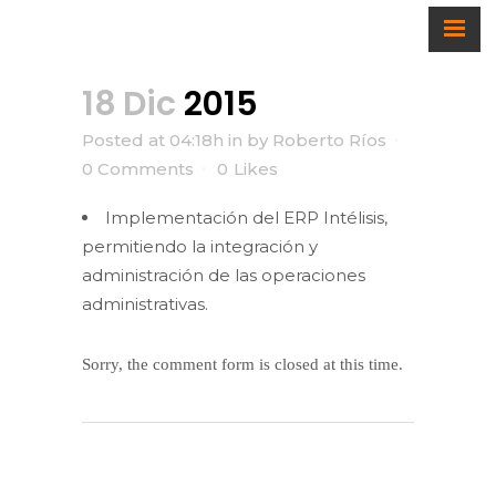
2015
18 Dic
2015
Posted at 04:18h
in
by
Roberto Ríos
0 Comments
0
Likes
Implementación del ERP Intélisis,
permitiendo la integración y
administración de las operaciones
administrativas.
Sorry, the comment form is closed at this time.